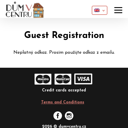
Guest Registration
About Dům v centru
Neplatný odkaz. Prosím použijte odkaz z emailu.
Apartments
Contact
Credit cards accepted
Booking
Terms and Conditions
2026 © dumvcentru.cz